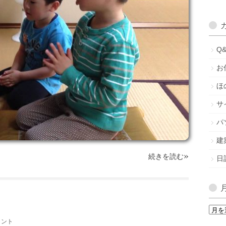
Q
お
ほ
サ
パ
建
»
続きを読む
日
月
間
メント