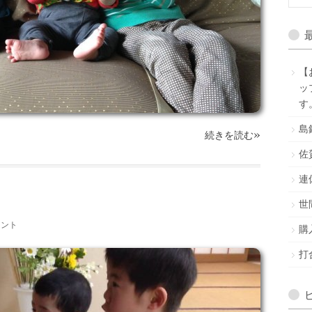
【
ッ
す
島
»
続きを読む
佐
連
世
メント
購
打