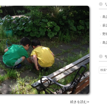
ア
ー
カ
島
イ
ブ
萩
野
島
»
続きを読む