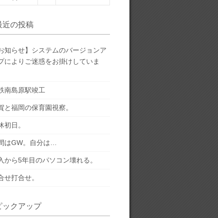
最近の投稿
お知らせ】システムのバージョンア
プによりご迷惑をお掛けしていま
。
鉄南島原駅竣工
賀と福岡の保育園視察。
休初日。
間はGW。自分は…
入から5年目のパソコン壊れる。
合せ打合せ。
ピックアップ