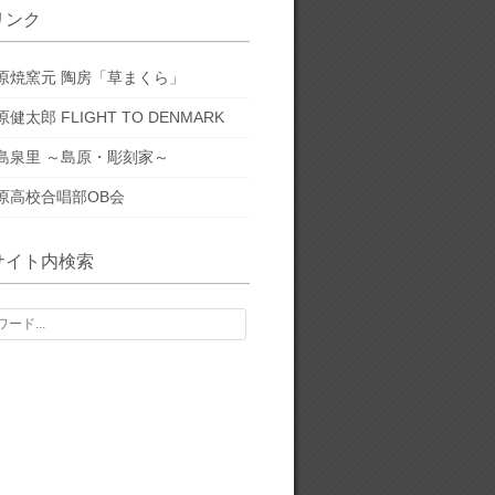
リンク
原焼窯元 陶房「草まくら」
原健太郎 FLIGHT TO DENMARK
島泉里 ～島原・彫刻家～
原高校合唱部OB会
サイト内検索