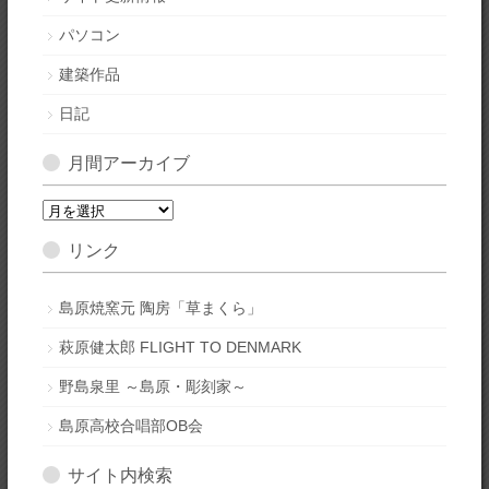
パソコン
建築作品
日記
月間アーカイブ
月
間
リンク
ア
ー
カ
島原焼窯元 陶房「草まくら」
イ
萩原健太郎 FLIGHT TO DENMARK
ブ
野島泉里 ～島原・彫刻家～
島原高校合唱部OB会
サイト内検索