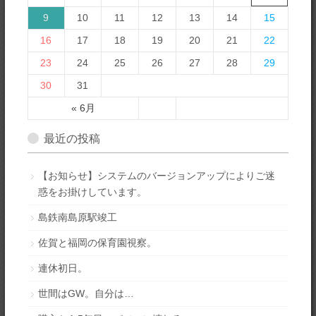
9
10
11
12
13
14
15
16
17
18
19
20
21
22
23
24
25
26
27
28
29
30
31
« 6月
最近の投稿
【お知らせ】システムのバージョンアップによりご迷
惑をお掛けしています。
島鉄南島原駅竣工
佐賀と福岡の保育園視察。
連休初日。
世間はGW。自分は…