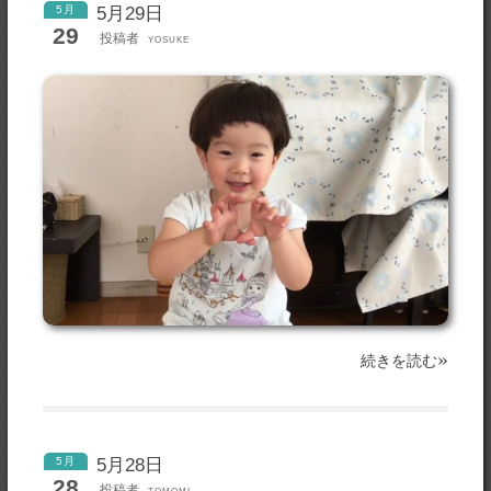
5月
5月29日
29
投稿者
YOSUKE
»
続きを読む
5月
5月28日
28
投稿者