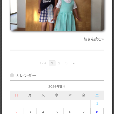
»
続きを読む
1 / 4
1
2
3
»
カレンダー
2026年8月
日
月
火
水
木
金
土
1
2
3
4
5
6
7
8