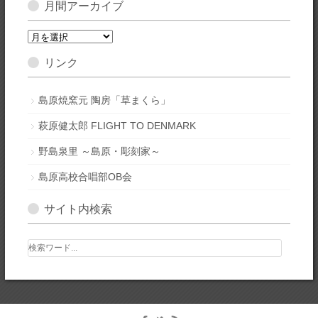
月間アーカイブ
月
間
リンク
ア
ー
カ
島原焼窯元 陶房「草まくら」
イ
萩原健太郎 FLIGHT TO DENMARK
ブ
野島泉里 ～島原・彫刻家～
島原高校合唱部OB会
サイト内検索