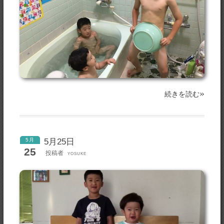
»
続きを読む
5月
5月25日
25
投稿者
YOSUKE