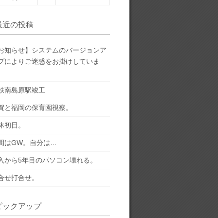
最近の投稿
お知らせ】システムのバージョンア
プによりご迷惑をお掛けしていま
。
鉄南島原駅竣工
賀と福岡の保育園視察。
休初日。
間はGW。自分は…
入から5年目のパソコン壊れる。
合せ打合せ。
ピックアップ