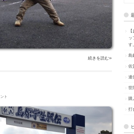
【
ッ
す
島
»
続きを読む
佐
連
世
メント
購
打