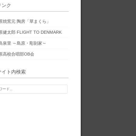
リンク
原焼窯元 陶房「草まくら」
原健太郎 FLIGHT TO DENMARK
島泉里 ～島原・彫刻家～
原高校合唱部OB会
サイト内検索