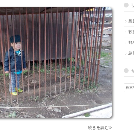
ア
ー
カ
島
イ
ブ
萩
野
島
»
続きを読む