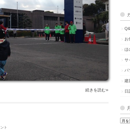
Q
お
ほ
サ
パ
建
»
続きを読む
日
月
間
メント