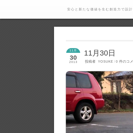
安心と新たな価値を生む創造力で設計
11月
11月30日
30
投稿者
件のコ
YOSUKE
/
0
2013