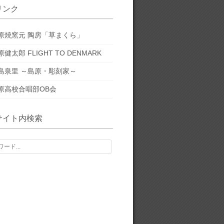
リンク
原焼窯元 陶房「草まくら」
原健太郎 FLIGHT TO DENMARK
島泉里 ～島原・彫刻家～
原高校合唱部OB会
サイト内検索