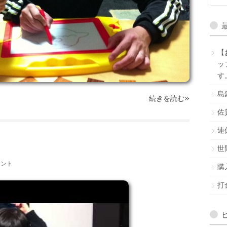
【
ッ
す
島
»
続きを読む
佐
連
世
メント
購
打