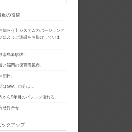
最近の投稿
お知らせ】システムのバージョンア
プによりご迷惑をお掛けしていま
。
鉄南島原駅竣工
賀と福岡の保育園視察。
休初日。
間はGW。自分は…
入から5年目のパソコン壊れる。
合せ打合せ。
ピックアップ