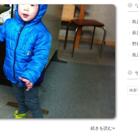
ア
ー
カ
島
イ
ブ
萩
野
島
»
続きを読む