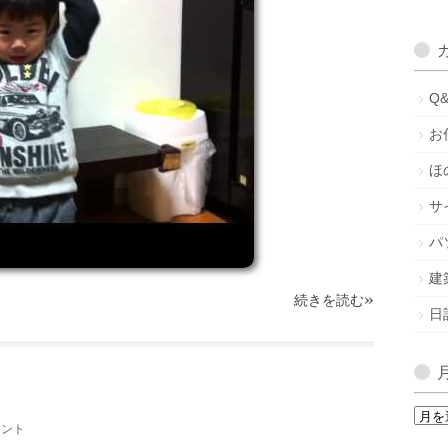
Q
お
ほ
サ
パ
建
»
続きを読む
日
月
メント
間