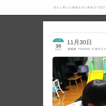
安心と新たな価値を生む創造力で設計
11月
11月30日
30
投稿者
件のコ
YOSUKE
/
0
2012