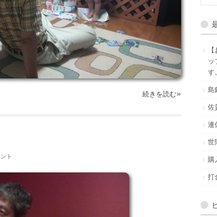
【
ッ
す
島
»
続きを読む
佐
連
世
メント
購
打