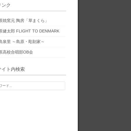
リンク
原焼窯元 陶房「草まくら」
原健太郎 FLIGHT TO DENMARK
島泉里 ～島原・彫刻家～
原高校合唱部OB会
サイト内検索