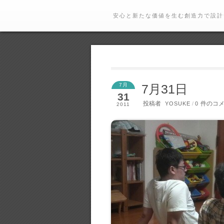
安心と新たな価値を生む創造力で設計
7月
7月31日
31
投稿者
件のコ
YOSUKE
/
0
2011