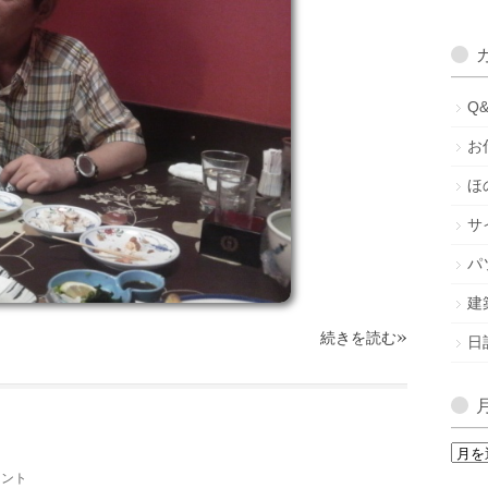
Q
お
ほ
サ
パ
建
»
続きを読む
日
月
間
メント