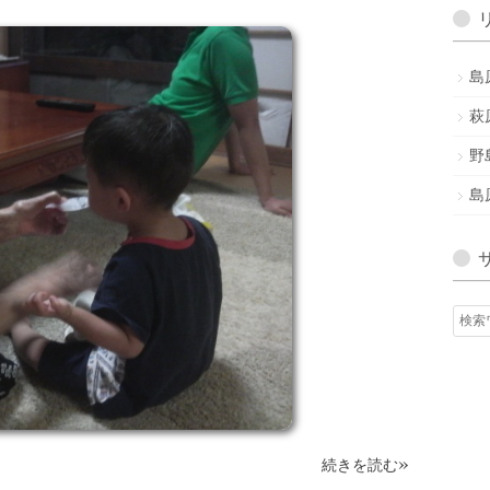
ア
ー
カ
島
イ
ブ
萩
野
島
»
続きを読む