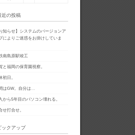
最近の投稿
お知らせ】システムのバージョンア
プによりご迷惑をお掛けしていま
。
鉄南島原駅竣工
賀と福岡の保育園視察。
休初日。
間はGW。自分は…
入から5年目のパソコン壊れる。
合せ打合せ。
ピックアップ