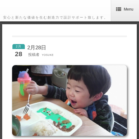
Menu
安心と新たな価値を生む創造力で設計サポート致します。
2月
2月28日
28
投稿者
YOSUKE