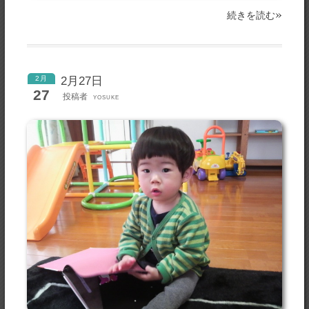
»
続きを読む
2月
2月27日
27
投稿者
YOSUKE