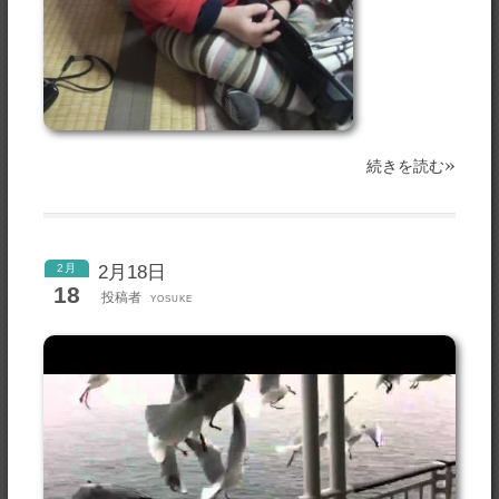
»
続きを読む
2月
2月18日
18
投稿者
YOSUKE