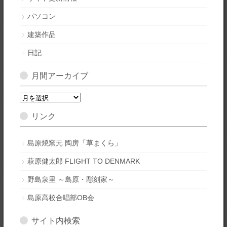
パソコン
建築作品
日記
月間アーカイブ
月
間
リンク
ア
ー
カ
島原焼窯元 陶房「草まくら」
イ
萩原健太郎 FLIGHT TO DENMARK
ブ
野島泉里 ～島原・彫刻家～
島原高校合唱部OB会
サイト内検索