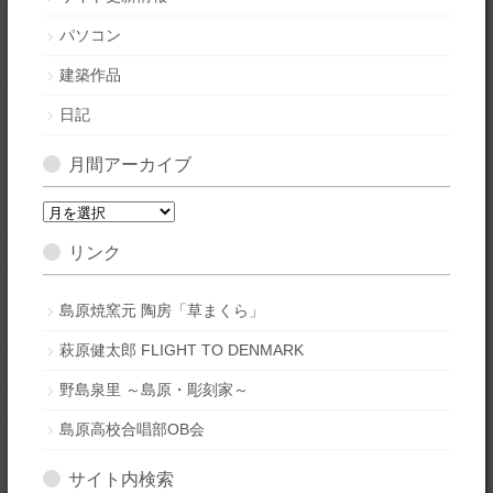
パソコン
建築作品
日記
月間アーカイブ
月
間
リンク
ア
ー
カ
島原焼窯元 陶房「草まくら」
イ
萩原健太郎 FLIGHT TO DENMARK
ブ
野島泉里 ～島原・彫刻家～
島原高校合唱部OB会
サイト内検索