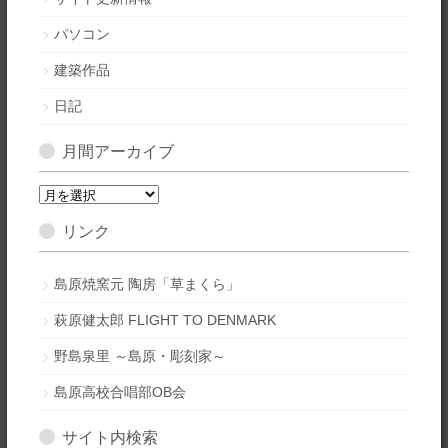
パソコン
建築作品
日記
月間アーカイブ
月
間
リンク
ア
ー
カ
島原焼窯元 陶房「草まくら」
イ
萩原健太郎 FLIGHT TO DENMARK
ブ
野島泉里 ～島原・彫刻家～
島原高校合唱部OB会
サイト内検索