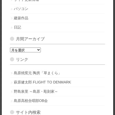
パソコン
建築作品
日記
月間アーカイブ
月
間
リンク
ア
ー
カ
島原焼窯元 陶房「草まくら」
イ
萩原健太郎 FLIGHT TO DENMARK
ブ
野島泉里 ～島原・彫刻家～
島原高校合唱部OB会
サイト内検索