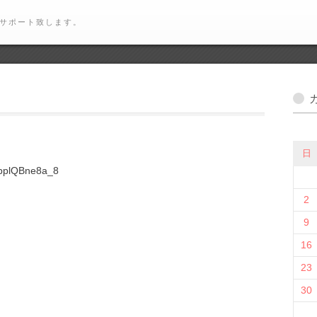
サポート致します。
日
=pplQBne8a_8
2
9
16
23
30