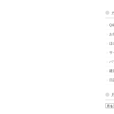
Q
お
ほ
サ
パ
建
日
月
間