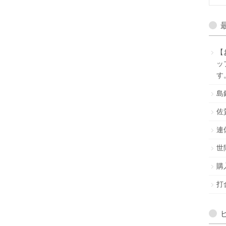
【
ッ
す
島
佐
連
世
購
打