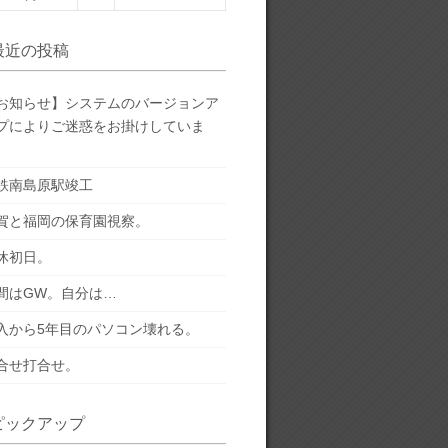
最近の投稿
お知らせ】システムのバージョンア
プによりご迷惑をお掛けしていま
。
鉄南島原駅竣工
賀と福岡の保育園視察。
休初日。
間はGW。自分は…
入から5年目のパソコン壊れる。
合せ打合せ。
ピックアップ