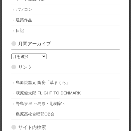
パソコン
建築作品
日記
月間アーカイブ
月
間
リンク
ア
ー
カ
島原焼窯元 陶房「草まくら」
イ
萩原健太郎 FLIGHT TO DENMARK
ブ
野島泉里 ～島原・彫刻家～
島原高校合唱部OB会
サイト内検索