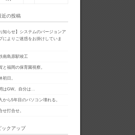
最近の投稿
お知らせ】システムのバージョンア
プによりご迷惑をお掛けしていま
。
鉄南島原駅竣工
賀と福岡の保育園視察。
休初日。
間はGW。自分は…
入から5年目のパソコン壊れる。
合せ打合せ。
ピックアップ