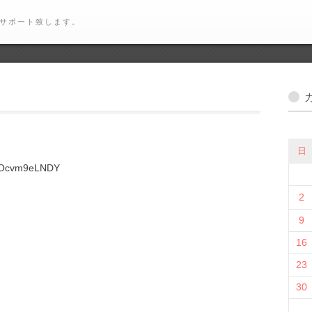
サポート致します。
日
=cOcvm9eLNDY
2
9
16
23
30