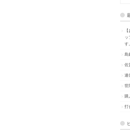
【
ッ
す
島
佐
連
世
購
打