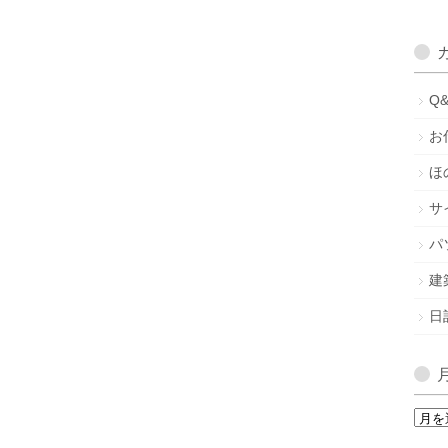
Q
お
ほ
サ
パ
建
日
月
間