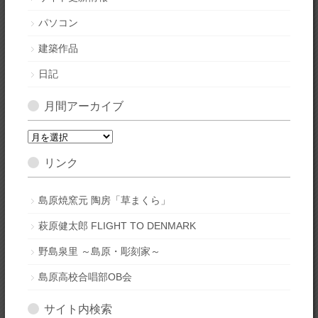
パソコン
建築作品
日記
月間アーカイブ
月
間
リンク
ア
ー
カ
島原焼窯元 陶房「草まくら」
イ
萩原健太郎 FLIGHT TO DENMARK
ブ
野島泉里 ～島原・彫刻家～
島原高校合唱部OB会
サイト内検索