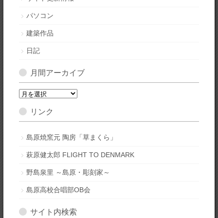
パソコン
建築作品
日記
月間アーカイブ
月
間
リンク
ア
ー
カ
島原焼窯元 陶房「草まくら」
イ
萩原健太郎 FLIGHT TO DENMARK
ブ
野島泉里 ～島原・彫刻家～
島原高校合唱部OB会
サイト内検索