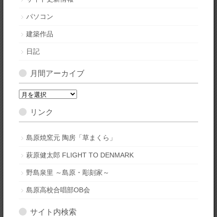
パソコン
建築作品
日記
月間アーカイブ
月
間
リンク
ア
ー
カ
島原焼窯元 陶房「草まくら」
イ
萩原健太郎 FLIGHT TO DENMARK
ブ
野島泉里 ～島原・彫刻家～
島原高校合唱部OB会
サイト内検索