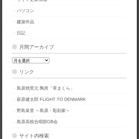
パソコン
建築作品
日記
月間アーカイブ
月
間
リンク
ア
ー
カ
島原焼窯元 陶房「草まくら」
イ
萩原健太郎 FLIGHT TO DENMARK
ブ
野島泉里 ～島原・彫刻家～
島原高校合唱部OB会
サイト内検索