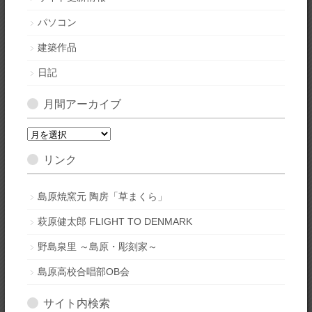
パソコン
建築作品
日記
月間アーカイブ
月
間
リンク
ア
ー
カ
島原焼窯元 陶房「草まくら」
イ
萩原健太郎 FLIGHT TO DENMARK
ブ
野島泉里 ～島原・彫刻家～
島原高校合唱部OB会
サイト内検索